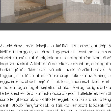
Az előtérből már felsejlik a kiállítás fő tematikját képső
kiállított tárgyak, a térbe függesztett tassi haszidizmus
viseletei: ruhák, kaftánok, kalapok - a látogató 'horizontjába'
lógatva azokat. A kiállító térbe érkezve azonban, a látogató
horizontjából 'kiemelve' válnak azok érzékelhetővé. A
függönyinstalláció áttetsző textúrája fokozza az élményt -
egyszerre szabad bejárást biztosít, másrészt kitüntetett
módon maga mögött sejteti a ruhákat. A világítás igazodik a
térképzéshez. Grafikai installációra kijelölt falfelületek felülről
surló fényt kapnak, a kiállító tér egyéb falait alulról surló fény
derít. Utóbbi fényforrások a falsíktól elhúzott lábazati fal