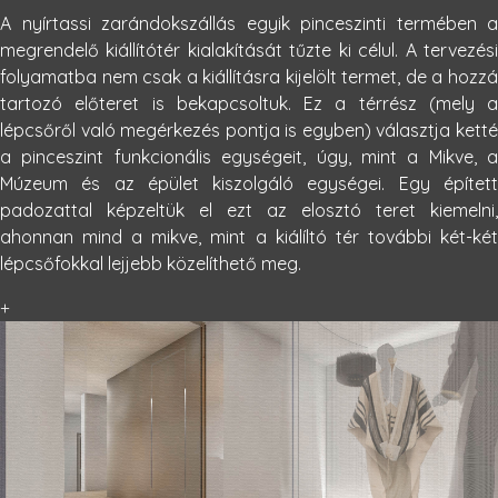
A nyírtassi zarándokszállás egyik pinceszinti termében a
megrendelő kiállítótér kialakítását tűzte ki célul. A tervezési
folyamatba nem csak a kiállításra kijelölt termet, de a hozzá
tartozó előteret is bekapcsoltuk. Ez a térrész (mely a
lépcsőről való megérkezés pontja is egyben) választja ketté
a pinceszint funkcionális egységeit, úgy, mint a Mikve, a
Múzeum és az épület kiszolgáló egységei. Egy épített
padozattal képzeltük el ezt az elosztó teret kiemelni,
ahonnan mind a mikve, mint a kiálíltó tér további két-két
lépcsőfokkal lejjebb közelíthető meg.
+