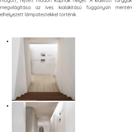
mögött, rejtett módon kapnak helyet. A kiállított tárgyak
megvilágítása az íves kialakítású függönysín mentén
elhelyezett lámpatestekkel történik.